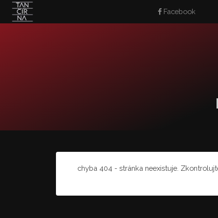
Facebook
chyba 404 - stránka neexistuje. Zkontroluj