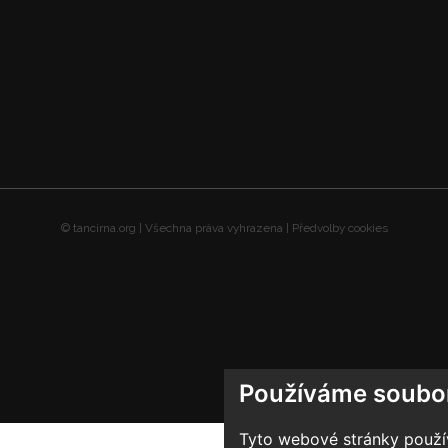
© tancirna.org | Všechna práva vyhrazena |
Předvolby cookies
Používáme soubo
Tyto webové stránky používa