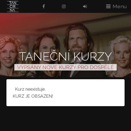
Menu
TANEČNÍ KURZY
VYPSÁNY NOVÉ KURZY PRO DOSPĚLÉ
Kurz neexistuje.
KURZ JE OBSAZEN!