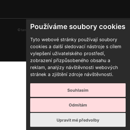
Používáme soubory cookies
© tancirna.org | Všechna práva vyhrazena |
Předvolby cookies
Tyto webové stránky používají soubory
cookies a další sledovací nástroje s cílem
vylepšení uživatelského prostředí,
zobrazení přizpůsobeného obsahu a
reklam, analýzy návštěvnosti webových
stránek a zjištění zdroje návštěvnosti.
Souhlasím
Odmítám
Upravit mé předvolby