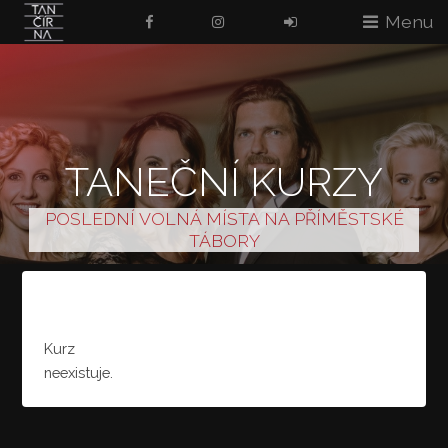
Menu
TANEČNÍ KURZY
POSLEDNÍ VOLNÁ MÍSTA NA PŘÍMĚSTSKÉ
TÁBORY
Kurz
neexistuje.