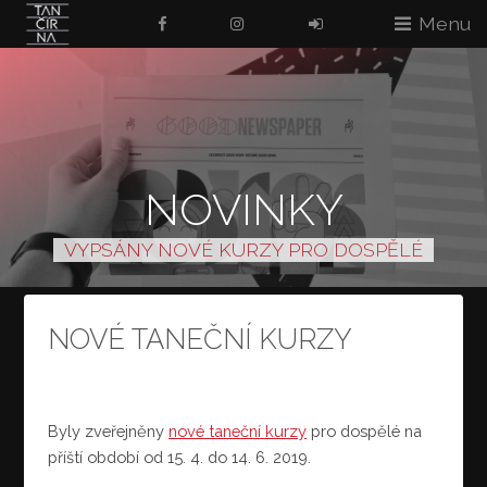
Menu
NOVINKY
VYPSÁNY NOVÉ KURZY PRO DOSPĚLÉ
NOVÉ TANEČNÍ KURZY
Byly zveřejněny
nové taneční kurzy
pro dospělé na
příští období od 15. 4. do 14. 6. 2019.