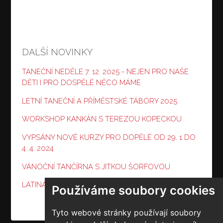
DALŠÍ NOVINKY
TANEČNÍ NEDĚLE 7. 12. 2025 - NEJEN PRO NAŠE
DĚTI I PRO DOSPĚLÉ NĚCO MÁME
LETNÍ TANEČNÍ A PŘÍMĚSTSKÉ TÁBORY 2025
WORKSHOP KANKÁN S TEREZOU KOPECKOU
VYPSÁNY NOVÉ KURZY PRO DOPĚLÉ OD 29. 1 DO
4. 4. 2024
VÁNOČNÍ TANČÍRNA S JITKOU ŠORFOVOU
LATINA "VÁNOČNÍ" MIX S MICHALEM KURTIŠEM
Používáme soubory cookies
Tyto webové stránky používají soubory