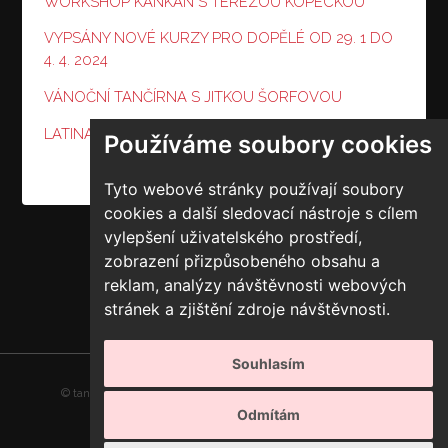
WORKSHOP KANKÁN S TEREZOU KOPECKOU
VYPSÁNY NOVÉ KURZY PRO DOPĚLÉ OD 29. 1 DO
4. 4. 2024
VÁNOČNÍ TANČÍRNA S JITKOU ŠORFOVOU
LATINA "VÁNOČNÍ" MIX S MICHALEM KURTIŠEM
Používáme soubory cookies
Tyto webové stránky používají soubory
cookies a další sledovací nástroje s cílem
vylepšení uživatelského prostředí,
zobrazení přizpůsobeného obsahu a
reklam, analýzy návštěvnosti webových
stránek a zjištění zdroje návštěvnosti.
Souhlasím
© tancirna.org | Všechna práva vyhrazena |
Předvolby cookies
Odmítám