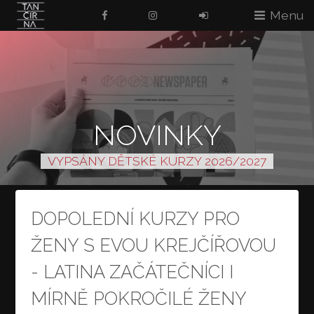
Menu
NOVINKY
VYPSÁNY DĚTSKÉ KURZY 2026/2027
DOPOLEDNÍ KURZY PRO
ŽENY S EVOU KREJČÍŘOVOU
- LATINA ZAČÁTEČNÍCI I
MÍRNĚ POKROČILÉ ŽENY