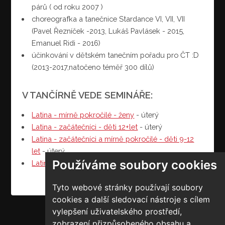
párů ( od roku 2007 )
choreografka a tanečnice Stardance VI, VII, VII
(Pavel Řezníček -2013, Lukáš Pavlásek - 2015,
Emanuel Ridi - 2016)
účinkování v dětském tanečním pořadu pro ČT :D
(2013-2017,natočeno téměř 300 dílů)
V TANČÍRNĚ VEDE SEMINÁŘE:
Latina - mírně pokročilé - ženy
- úterý
Latina - začátečníci - děti 12+let
- úterý
Latina - začátečníci a mírně pokročilé - děti 9-12
let
- úterý
Používáme soubory cookies
Latina - ženy (Open Class)
- úterý
Tyto webové stránky používají soubory
cookies a další sledovací nástroje s cílem
vylepšení uživatelského prostředí,
zobrazení přizpůsobeného obsahu a