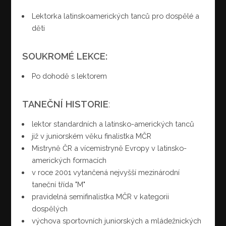
Lektorka latinskoamerických tanců pro dospělé a
děti
SOUKROMÉ LEKCE:
Po dohodě s lektorem
TANEČNÍ HISTORIE
:
lektor standardních a latinsko-amerických tanců
již v juniorském věku finalistka MČR
Mistryně ČR a vícemistryně Evropy v latinsko-
amerických formacích
v roce 2001 vytančená nejvyšší mezinárodní
taneční třída "M"
pravidelná semifinalistka MČR v kategorii
dospělých
výchova sportovních juniorských a mládežnických