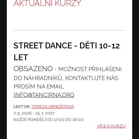
AKTUÁLNÍ KURZY
STREET DANCE - DĚTI 10-12
LET
OBSAZENO
- MOŽNOST PŘIHLÁŠENI
DO NÁHRADNÍKŮ, KONTAKTUJTE NÁS
PROSÍM NA EMAIL
INFO@TANCIRNA.ORG
LEKTOR:
TEREZA ARNOŠTOVÁ
7. 9. 2026 - 25. 1. 2027
KAŽDÉ PONDĚLÍ
OD 17:00 DO 18:00
VÍCE O KURZU