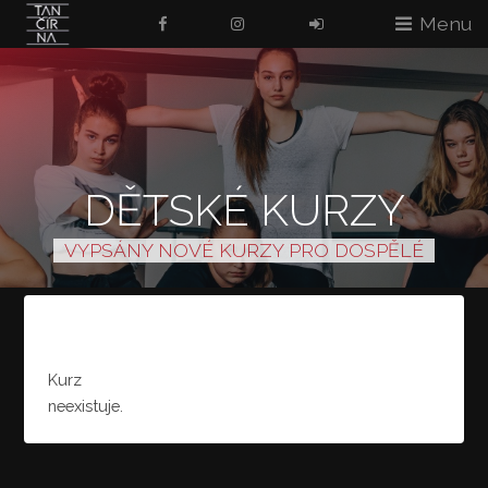
Menu
DĚTSKÉ KURZY
VYPSÁNY NOVÉ KURZY PRO DOSPĚLÉ
Kurz
neexistuje.